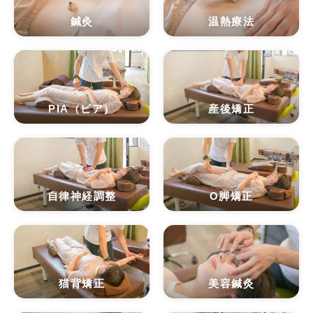
鍼灸
温熱療法
PIA（ピア）
産後矯正
自律神経調整
O脚矯正
猫背矯正
美容鍼灸