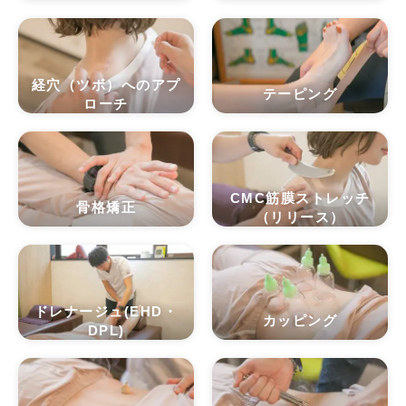
経穴（ツボ）へのアプ
テーピング
ローチ
CMC筋膜ストレッチ
骨格矯正
（リリース）
ドレナージュ(EHD・
カッピング
DPL)