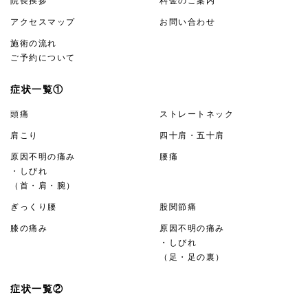
院長挨拶
料金のご案内
アクセスマップ
お問い合わせ
施術の流れ
ご予約について
症状一覧①
頭痛
ストレートネック
肩こり
四十肩・五十肩
原因不明の痛み
腰痛
・しびれ
（首・肩・腕）
ぎっくり腰
股関節痛
膝の痛み
原因不明の痛み
・しびれ
（足・足の裏）
症状一覧②