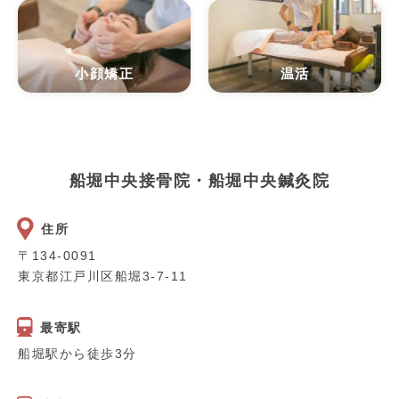
小顔矯正
温活
船堀中央接骨院・船堀中央鍼灸院
住所
〒134-0091
東京都江戸川区船堀3-7-11
最寄駅
船堀駅から徒歩3分