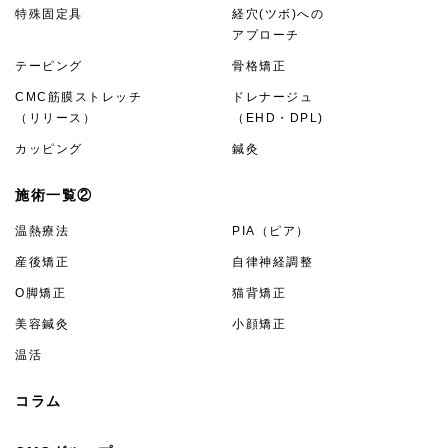
特殊固定具
経穴(ツボ)への
アプローチ
テーピング
骨格矯正
CMC筋膜ストレッチ
ドレナージュ
（リリース）
（EHD・DPL)
カッピング
鍼灸
施術一覧②
温熱療法
PIA（ピア）
産後矯正
自律神経調整
O脚矯正
猫背矯正
美容鍼灸
小顔矯正
温活
コラム