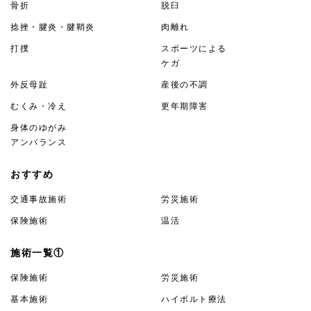
骨折
脱臼
捻挫・腱炎・腱鞘炎
肉離れ
打撲
スポーツによる
ケガ
外反母趾
産後の不調
むくみ・冷え
更年期障害
身体のゆがみ
アンバランス
おすすめ
交通事故施術
労災施術
保険施術
温活
施術一覧①
保険施術
労災施術
基本施術
ハイボルト療法