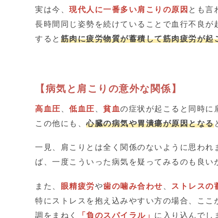
実は今、
現代人に一番多い肩こりの原因
とも言
長時間同じ姿勢を続けていることで血行不良が
すると
筋肉に疲労物質が蓄積して筋肉疲労が起
【病気と肩こりの意外な関係】
高血圧
、
低血圧
、
貧血
の症状が起こると同時に
この他にも、
心臓の病気や胃潰瘍が原因となる
一見、肩こりとは全く関係のないように思われ
ば、一度こういった病気を疑ってみるのも良い
また、
眼精疲労
や
歯の噛み合わせ
、
ストレスの
特にストレスを抱え込みやすい方の場合、ここ
調をまねく
「負のスパイラル」
に入り込んでし