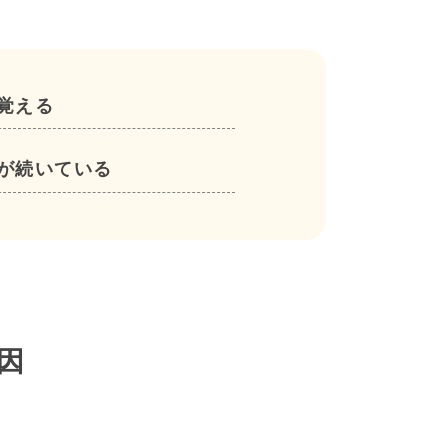
覚える
が続いている
因