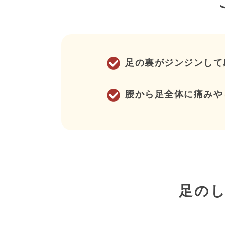
足の裏がジンジンして
腰から足全体に痛みや
足の