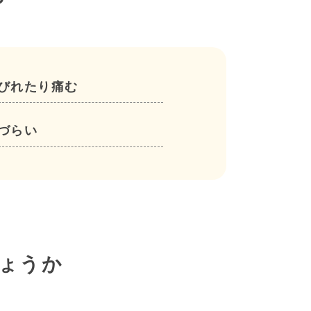
？
びれたり痛む
づらい
ょうか