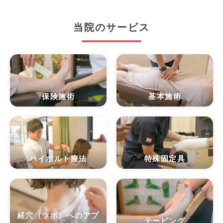
当院のサービス
保険施術
基本施術
ハイボルト療法
特殊固定具
経穴（ツボ）へのアプ
テーピング