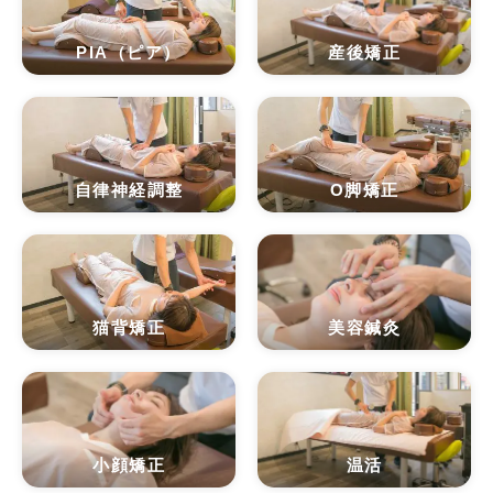
PIA（ピア）
産後矯正
自律神経調整
O脚矯正
猫背矯正
美容鍼灸
小顔矯正
温活