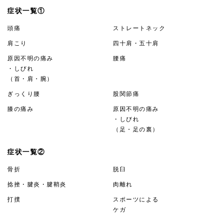
症状一覧①
頭痛
ストレートネック
肩こり
四十肩・五十肩
原因不明の痛み
腰痛
・しびれ
（首・肩・腕）
ぎっくり腰
股関節痛
膝の痛み
原因不明の痛み
・しびれ
（足・足の裏）
症状一覧②
骨折
脱臼
捻挫・腱炎・腱鞘炎
肉離れ
打撲
スポーツによる
ケガ