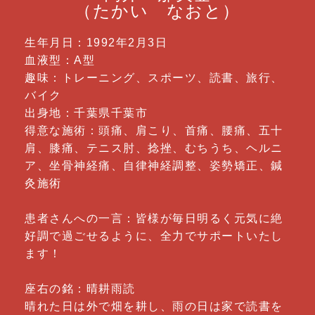
（たかい なおと）
生年月日：1992年2月3日
血液型：A型
趣味：トレーニング、スポーツ、読書、旅行、
バイク
出身地：千葉県千葉市
得意な施術：頭痛、肩こり、首痛、腰痛、五十
肩、膝痛、テニス肘、捻挫、むちうち、ヘルニ
ア、坐骨神経痛、自律神経調整、姿勢矯正、鍼
灸施術
患者さんへの一言：皆様が毎日明るく元気に絶
好調で過ごせるように、全力でサポートいたし
ます！
座右の銘：晴耕雨読
晴れた日は外で畑を耕し、雨の日は家で読書を