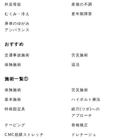
外反母趾
産後の不調
むくみ・冷え
更年期障害
身体のゆがみ
アンバランス
おすすめ
交通事故施術
労災施術
保険施術
温活
施術一覧①
保険施術
労災施術
基本施術
ハイボルト療法
特殊固定具
経穴(ツボ)への
アプローチ
テーピング
骨格矯正
CMC筋膜ストレッチ
ドレナージュ