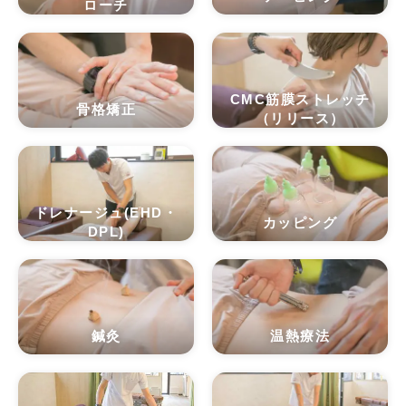
ローチ
CMC筋膜ストレッチ
骨格矯正
（リリース）
ドレナージュ(EHD・
カッピング
DPL)
鍼灸
温熱療法