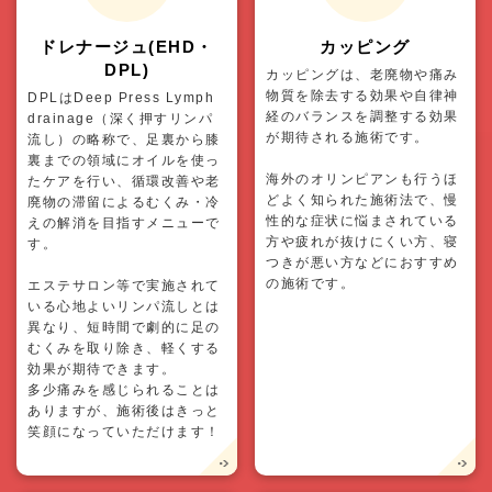
ドレナージュ(EHD・
カッピング
DPL)
カッピングは、老廃物や痛み
物質を除去する効果や自律神
DPLはDeep Press Lymph
経のバランスを調整する効果
drainage（深く押すリンパ
が期待される施術です。
流し）の略称で、足裏から膝
裏までの領域にオイルを使っ
海外のオリンピアンも行うほ
たケアを行い、循環改善や老
どよく知られた施術法で、慢
廃物の滞留によるむくみ・冷
性的な症状に悩まされている
えの解消を目指すメニューで
方や疲れが抜けにくい方、寝
す。
つきが悪い方などにおすすめ
の施術です。
エステサロン等で実施されて
いる心地よいリンパ流しとは
異なり、短時間で劇的に足の
むくみを取り除き、軽くする
効果が期待できます。
多少痛みを感じられることは
ありますが、施術後はきっと
笑顔になっていただけます！