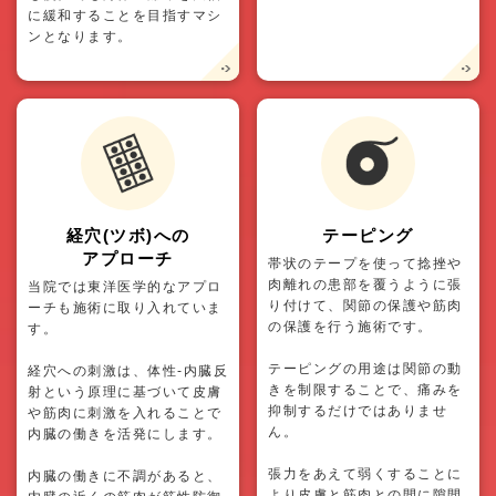
に緩和することを目指すマシ
ンとなります。
経穴(ツボ)への
テーピング
アプローチ
帯状のテープを使って捻挫や
肉離れの患部を覆うように張
当院では東洋医学的なアプロ
り付けて、関節の保護や筋肉
ーチも施術に取り入れていま
の保護を行う施術です。
す。
テーピングの用途は関節の動
経穴への刺激は、体性-内臓反
きを制限することで、痛みを
射という原理に基づいて皮膚
抑制するだけではありませ
や筋肉に刺激を入れることで
ん。
内臓の働きを活発にします。
張力をあえて弱くすることに
内臓の働きに不調があると、
より皮膚と筋肉との間に隙間