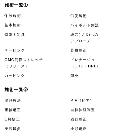
施術一覧①
保険施術
労災施術
基本施術
ハイボルト療法
特殊固定具
経穴(ツボ)への
アプローチ
テーピング
骨格矯正
CMC筋膜ストレッチ
ドレナージュ
（リリース）
（EHD・DPL)
カッピング
鍼灸
施術一覧②
温熱療法
PIA（ピア）
産後矯正
自律神経調整
O脚矯正
猫背矯正
美容鍼灸
小顔矯正