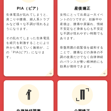
PIA（ピア）
産後矯正
生体電流が乱れてしまうと、
女性にとって出産は一大イベ
肩こりや腰痛、婦人系トラブ
ントの1つですが、妊娠中や
ルなど様々な不調が現れるよ
産後は、腰痛や尿漏れ、情緒
うになります。
不安定など身体も心も不安定
な不調が現れやすい時期でも
その乱れてしまった生体電流
あります。
を経穴を刺激することにより
外から整えていく施術が、こ
骨盤周囲の筋緊張を緩和する
の「PIA(ピア)」になりま
ことで、腰痛などの身体の不
す。
調の改善だけでなく自律神経
のバランスが整い精神的にも
効果が期待できます。
自律神経調整
O脚矯正