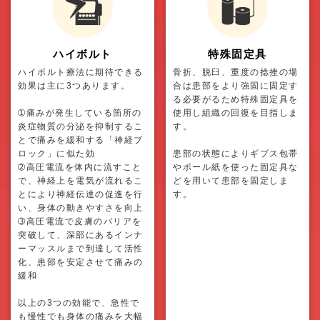
ハイボルト
特殊固定具
ハイボルト療法に期待できる
骨折、脱臼、重度の捻挫の場
効果は主に3つあります。
合は患部をより強固に固定す
る必要がるため特殊固定具を
➀痛みが発生している箇所の
使用し組織の回復を目指しま
炎症物質の分泌を抑制するこ
す。
とで痛みを緩和する「神経ブ
ロック」に似た効
患部の状態によりギプス包帯
➁高圧電流を体内に流すこと
やボール紙を使った固定具な
で、神経上を電気が流れるこ
どを用いて患部を固定しま
とにより神経伝達の促進を行
す。
い、身体の動きやすさを向上
➂高圧電流で皮膚のバリアを
突破して、深部にあるインナ
ーマッスルまで到達して活性
化、患部を安定させて痛みの
緩和
以上の3つの効能で、急性で
も慢性でも身体の痛みを大幅