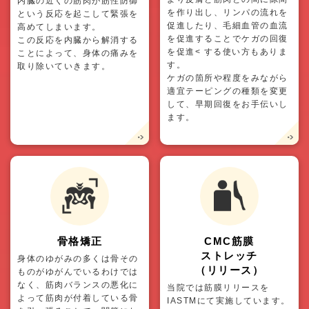
内臓の近くの筋肉が筋性防御
を作り出し、リンパの流れを
という反応を起こして緊張を
促進したり、毛細血管の血流
高めてしまいます。
を促進することでケガの回復
この反応を内臓から解消する
を促進< する使い方もありま
ことによって、身体の痛みを
す。
取り除いていきます。
ケガの箇所や程度をみながら
適宜テーピングの種類を変更
して、早期回復をお手伝いし
ます。
骨格矯正
CMC筋膜
ストレッチ
身体のゆがみの多くは骨その
（リリース）
ものがゆがんでいるわけでは
なく、筋肉バランスの悪化に
当院では筋膜リリースを
よって筋肉が付着している骨
IASTMにて実施しています。