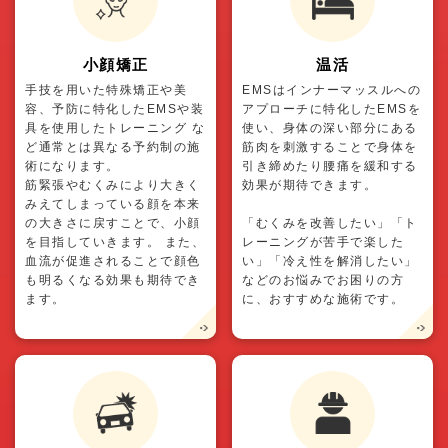
小顔矯正
温活
手技を用いた特殊矯正や美
EMSはインナーマッスルへの
容、予防に特化したEMSや装
アプローチに特化したEMSを
具を使用したトレーニング な
使い、身体の深い部分にある
ど通常とは異なる予約制の施
筋肉を刺激することで身体を
術になります。
引き締めたり腰痛を緩和する
筋緊張やむくみにより大きく
効果が期待できます。
みえてしまっている顔を本来
の大きさに戻すことで、小顔
「むくみを改善したい」「ト
を目指していきます。 また、
レーニングが苦手で楽した
血流が促進されることで顔色
い」「冷え性を解消したい」
も明るくなる効果も期待でき
などのお悩みでお困りの方
ます。
に、おすすめな施術です。