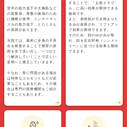
することで、「お肌トラブ
背中の筋力低下や大胸筋など
ル」に高い効果が期待できる
の筋緊張、骨盤の後傾のため
施術です。
に腰椎が後弯、インナーマッ
また、表情筋が引き締まりた
スルの筋力低下…とたくさん
るみが改善され、リフトアッ
の原因があります。
プ効果が期待できます。
そのため、顔のゆがみが取
当院では、最初に全身の不具
れ、顔を左右対称（シンメト
合を検査することで猫背の原
リー）に近づける効果も期待
因を全て洗い出し、一つひと
できます。
つ解決していくことで正しい
姿勢へと矯正していきます。
※なお、骨に問題がある場合
は特殊なコルセットなどが必
要なこともあるため、その場
合は専門の医療機関をご紹介
することもあります。