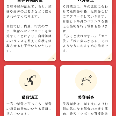
自律神経が乱れていると、頭
Ｏ脚矯正は、その原因に合わ
痛や身体のだるさなどに悩ま
せて股関節や膝、足関節など
されやすくなります。
にアプローチしていきます。
骨盤と下半身のバランスを整
当院では、内臓、指先のツ
える施術を行う場合もありま
ボ、頸部へのアプローチを実
す。
施することにより、自律神経
「歩くと疲れやすい」「ガニ
のバランスを整えて症状を緩
股」「膝に痛みがある」その
和させるお手伝いをいたしま
ような方におすすめな施術で
す。
す。
猫背矯正
美容鍼灸
一言で猫背と言っても、猫背
美容鍼灸は、鍼や灸によりお
の原因は身体のいたる箇所に
顔の気になる部分の皮膚や筋
潜んでいます。
肉、経穴（ツボ）を直接刺激