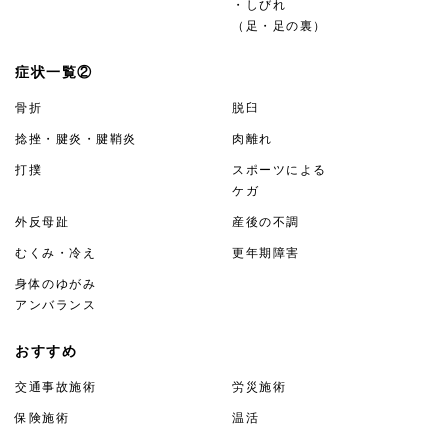
・しびれ
（足・足の裏）
症状一覧②
骨折
脱臼
捻挫・腱炎・腱鞘炎
肉離れ
打撲
スポーツによる
ケガ
外反母趾
産後の不調
むくみ・冷え
更年期障害
身体のゆがみ
アンバランス
おすすめ
交通事故施術
労災施術
保険施術
温活