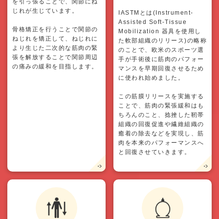
を引っ張ることで、関節にね
じれが生じています。
IASTMとは(Instrument-
Assisted Soft-Tissue
骨格矯正を行うことで関節の
Mobilization 器具を使用し
ねじれを矯正して、ねじれに
た軟部組織のリリース)の略称
より生じた二次的な筋肉の緊
のことで、欧米のスポーツ選
張を解放することで関節周辺
手が手術後に筋肉のパフォー
の痛みの緩和を目指します。
マンスを早期回復させるため
に使われ始めました。
この筋膜リリースを実施する
ことで、筋肉の緊張緩和はも
ちろんのこと、捻挫した靭帯
組織の回復促進や繊維組織の
癒着の除去などを実現し、筋
肉を本来のパフォーマンスへ
と回復させていきます。