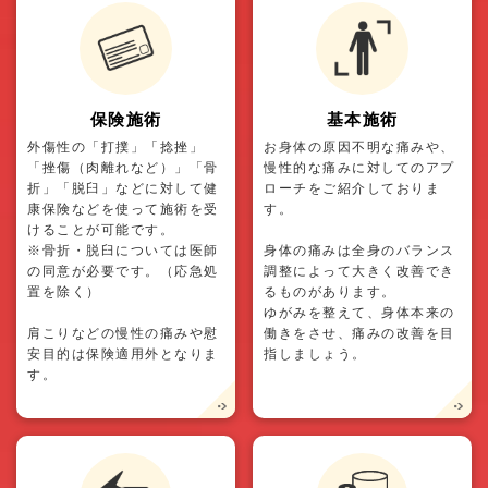
保険施術
基本施術
外傷性の「打撲」「捻挫」
お身体の原因不明な痛みや、
「挫傷（肉離れなど）」「骨
慢性的な痛みに対してのアプ
折」「脱臼」などに対して健
ローチをご紹介しておりま
康保険などを使って施術を受
す。
けることが可能です。
※骨折・脱臼については医師
身体の痛みは全身のバランス
の同意が必要です。（応急処
調整によって大きく改善でき
置を除く）
るものがあります。
ゆがみを整えて、身体本来の
肩こりなどの慢性の痛みや慰
働きをさせ、痛みの改善を目
安目的は保険適用外となりま
指しましょう。
す。