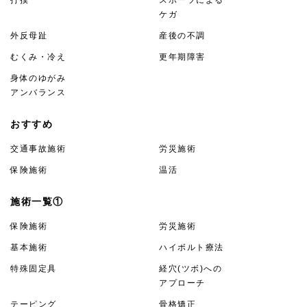
打撲
スポーツによる
ケガ
外反母趾
産後の不調
むくみ・冷え
更年期障害
身体のゆがみ
アンバランス
おすすめ
交通事故施術
労災施術
保険施術
温活
施術一覧①
保険施術
労災施術
基本施術
ハイボルト療法
特殊固定具
経穴(ツボ)への
アプローチ
テーピング
骨格矯正