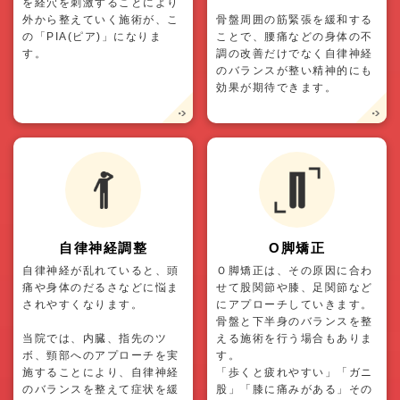
を経穴を刺激することにより
外から整えていく施術が、こ
骨盤周囲の筋緊張を緩和する
の「PIA(ピア)」になりま
ことで、腰痛などの身体の不
す。
調の改善だけでなく自律神経
のバランスが整い精神的にも
効果が期待できます。
自律神経調整
O脚矯正
自律神経が乱れていると、頭
Ｏ脚矯正は、その原因に合わ
痛や身体のだるさなどに悩ま
せて股関節や膝、足関節など
されやすくなります。
にアプローチしていきます。
骨盤と下半身のバランスを整
当院では、内臓、指先のツ
える施術を行う場合もありま
ボ、頸部へのアプローチを実
す。
施することにより、自律神経
「歩くと疲れやすい」「ガニ
のバランスを整えて症状を緩
股」「膝に痛みがある」その