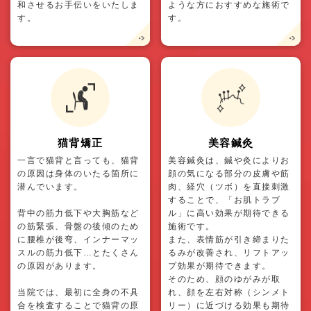
和させるお手伝いをいたしま
ような方におすすめな施術で
す。
す。
猫背矯正
美容鍼灸
一言で猫背と言っても、猫背
美容鍼灸は、鍼や灸によりお
の原因は身体のいたる箇所に
顔の気になる部分の皮膚や筋
潜んでいます。
肉、経穴（ツボ）を直接刺激
することで、「お肌トラブ
背中の筋力低下や大胸筋など
ル」に高い効果が期待できる
の筋緊張、骨盤の後傾のため
施術です。
に腰椎が後弯、インナーマッ
また、表情筋が引き締まりた
スルの筋力低下…とたくさん
るみが改善され、リフトアッ
の原因があります。
プ効果が期待できます。
そのため、顔のゆがみが取
当院では、最初に全身の不具
れ、顔を左右対称（シンメト
合を検査することで猫背の原
リー）に近づける効果も期待