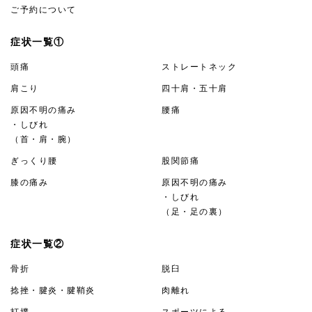
ご予約について
症状一覧①
頭痛
ストレートネック
肩こり
四十肩・五十肩
原因不明の痛み
腰痛
・しびれ
（首・肩・腕）
ぎっくり腰
股関節痛
膝の痛み
原因不明の痛み
・しびれ
（足・足の裏）
症状一覧②
骨折
脱臼
捻挫・腱炎・腱鞘炎
肉離れ