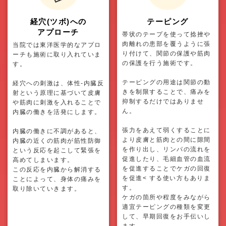
経穴(ツボ)への
テーピング
アプローチ
帯状のテープを使って捻挫や
肉離れの患部を覆うように張
当院では東洋医学的なアプロ
り付けて、関節の保護や筋肉
ーチも施術に取り入れていま
の保護を行う施術です。
す。
テーピングの用途は関節の動
経穴への刺激は、体性-内臓反
きを制限することで、痛みを
射という原理に基づいて皮膚
抑制するだけではありませ
や筋肉に刺激を入れることで
ん。
内臓の働きを活発にします。
張力をあえて弱くすることに
内臓の働きに不調があると、
より皮膚と筋肉との間に隙間
内臓の近くの筋肉が筋性防御
を作り出し、リンパの流れを
という反応を起こして緊張を
促進したり、毛細血管の血流
高めてしまいます。
を促進することでケガの回復
この反応を内臓から解消する
を促進< する使い方もありま
ことによって、身体の痛みを
す。
取り除いていきます。
ケガの箇所や程度をみながら
適宜テーピングの種類を変更
して、早期回復をお手伝いし