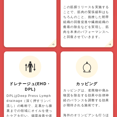
この筋膜リリースを実施する
ことで、筋肉の緊張緩和はも
ちろんのこと、捻挫した靭帯
組織の回復促進や繊維組織の
癒着の除去などを実現し、筋
肉を本来のパフォーマンスへ
と回復させていきます。
ドレナージュ(EHD・
カッピング
DPL)
カッピングは、老廃物や痛み
物質を除去する効果や自律神
DPLはDeep Press Lymph
経のバランスを調整する効果
drainage（深く押すリンパ
が期待される施術です。
流し）の略称で、足裏から膝
裏までの領域にオイルを使っ
海外のオリンピアンも行うほ
たケアを行い、循環改善や老