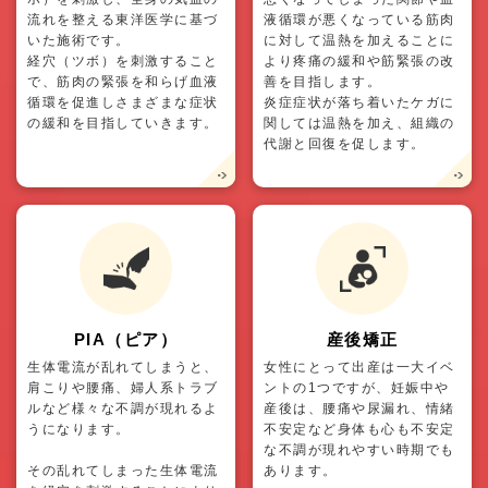
流れを整える東洋医学に基づ
液循環が悪くなっている筋肉
いた施術です。
に対して温熱を加えることに
経穴（ツボ）を刺激すること
より疼痛の緩和や筋緊張の改
で、筋肉の緊張を和らげ血液
善を目指します。
循環を促進しさまざまな症状
炎症症状が落ち着いたケガに
の緩和を目指していきます。
関しては温熱を加え、組織の
代謝と回復を促します。
PIA（ピア）
産後矯正
生体電流が乱れてしまうと、
女性にとって出産は一大イベ
肩こりや腰痛、婦人系トラブ
ントの1つですが、妊娠中や
ルなど様々な不調が現れるよ
産後は、腰痛や尿漏れ、情緒
うになります。
不安定など身体も心も不安定
な不調が現れやすい時期でも
その乱れてしまった生体電流
あります。