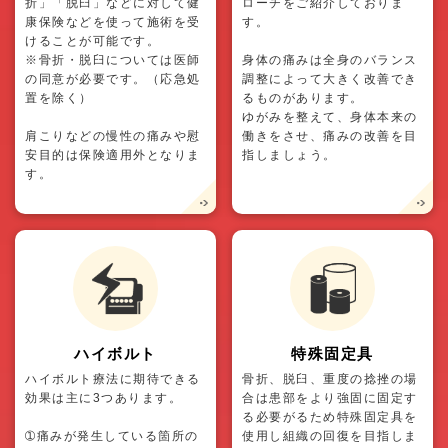
折」「脱臼」などに対して健
ローチをご紹介しておりま
康保険などを使って施術を受
す。
けることが可能です。
※骨折・脱臼については医師
身体の痛みは全身のバランス
の同意が必要です。（応急処
調整によって大きく改善でき
置を除く）
るものがあります。
ゆがみを整えて、身体本来の
肩こりなどの慢性の痛みや慰
働きをさせ、痛みの改善を目
安目的は保険適用外となりま
指しましょう。
す。
ハイボルト
特殊固定具
ハイボルト療法に期待できる
骨折、脱臼、重度の捻挫の場
効果は主に3つあります。
合は患部をより強固に固定す
る必要がるため特殊固定具を
➀痛みが発生している箇所の
使用し組織の回復を目指しま