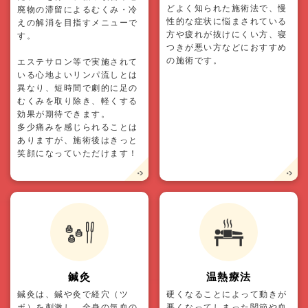
どよく知られた施術法で、慢
廃物の滞留によるむくみ・冷
性的な症状に悩まされている
えの解消を目指すメニューで
方や疲れが抜けにくい方、寝
す。
つきが悪い方などにおすすめ
の施術です。
エステサロン等で実施されて
いる心地よいリンパ流しとは
異なり、短時間で劇的に足の
むくみを取り除き、軽くする
効果が期待できます。
多少痛みを感じられることは
ありますが、施術後はきっと
笑顔になっていただけます！
鍼灸
温熱療法
鍼灸は、鍼や灸で経穴（ツ
硬くなることによって動きが
ボ）を刺激し、全身の気血の
悪くなってしまった関節や血