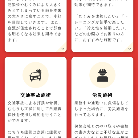
筋緊張やむくみにより大きく
効果が期待できます。
みえてしまっている顔を本来
の大きさに戻すことで、小顔
「むくみを改善したい」「ト
を目指していきます。 また、
レーニングが苦手で楽した
血流が促進されることで顔色
い」「冷え性を解消したい」
も明るくなる効果も期待でき
などのお悩みでお困りの方
ます。
に、おすすめな施術です。
交通事故施術
労災施術
交通事故による打撲や骨折、
業務中や通勤中に負傷をして
むちうち症状に対して自賠責
しまった場合に、労災施術を
保険を使用し施術を行うこと
行っております。
ができます。
保険会社とのやり取りや書類
むちうち症状は次第に症状が
の書き方などご不明な点がご