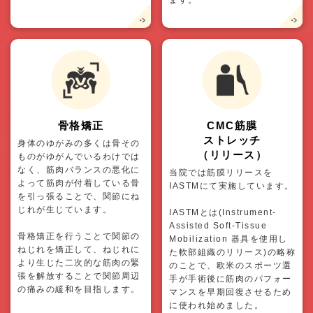
ます。
骨格矯正
CMC筋膜
ストレッチ
身体のゆがみの多くは骨その
（リリース）
ものがゆがんでいるわけでは
なく、筋肉バランスの悪化に
当院では筋膜リリースを
よって筋肉が付着している骨
IASTMにて実施しています。
を引っ張ることで、関節にね
じれが生じています。
IASTMとは(Instrument-
Assisted Soft-Tissue
骨格矯正を行うことで関節の
Mobilization 器具を使用し
ねじれを矯正して、ねじれに
た軟部組織のリリース)の略称
より生じた二次的な筋肉の緊
のことで、欧米のスポーツ選
張を解放することで関節周辺
手が手術後に筋肉のパフォー
の痛みの緩和を目指します。
マンスを早期回復させるため
に使われ始めました。