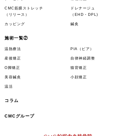
CMC筋膜ストレッチ
ドレナージュ
（リリース）
（EHD・DPL)
カッピング
鍼灸
施術一覧②
温熱療法
PIA（ピア）
産後矯正
自律神経調整
O脚矯正
猫背矯正
美容鍼灸
小顔矯正
温活
コラム
CMCグループ