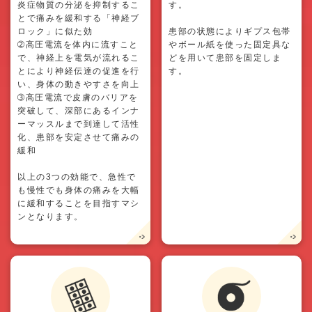
炎症物質の分泌を抑制するこ
す。
とで痛みを緩和する「神経ブ
ロック」に似た効
患部の状態によりギプス包帯
➁高圧電流を体内に流すこと
やボール紙を使った固定具な
で、神経上を電気が流れるこ
どを用いて患部を固定しま
とにより神経伝達の促進を行
す。
い、身体の動きやすさを向上
➂高圧電流で皮膚のバリアを
突破して、深部にあるインナ
ーマッスルまで到達して活性
化、患部を安定させて痛みの
緩和
以上の3つの効能で、急性で
も慢性でも身体の痛みを大幅
に緩和することを目指すマシ
ンとなります。